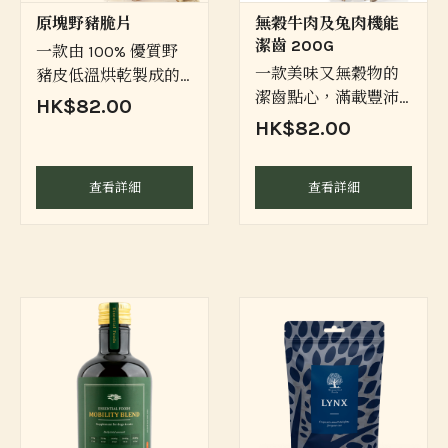
原塊野豬脆片
無穀牛肉及兔肉機能
潔齒 200G
一款由 100% 優質野
一款美味又無穀物的
豬皮低溫烘乾製成的
潔齒點心，滿載豐沛
頂級無穀物犬用點心
HK$82.00
的牛肉與兔肉精華
HK$82.00
查看詳細
查看詳細