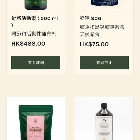
骨骼活動素 ( 500 ml
猞猁 80G
)
鱈魚和黑線鱈無穀物
關節和活動性補充劑
天然零食
HK$488.00
HK$75.00
查看詳細
查看詳細