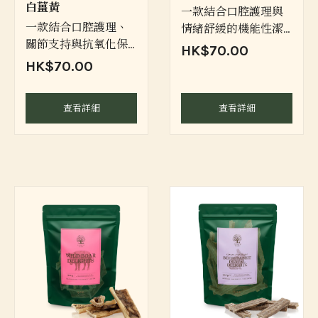
白薑黃
一款結合口腔護理與
一款結合口腔護理、
情緒舒緩的機能性潔
關節支持與抗氧化保
齒點心
HK$70.00
養的頂級功能性潔齒
HK$70.00
點心
查看詳細
查看詳細