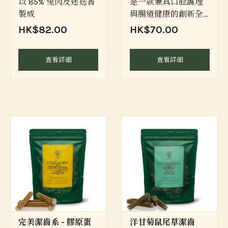
以 85% 兔肉及迷迭香
是一款兼具口腔護理
製成
與腸道健康的創新全
天然潔齒點心
HK$82.00
HK$70.00
查看詳細
查看詳細
完美潔齒系 - 膠原蛋
洋甘菊鼠尾草潔齒