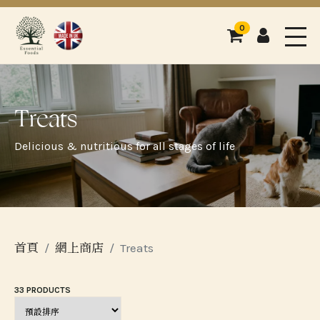
0
購物車
登入
Men
Treats
Delicious & nutritious for all stages of life
首頁
網上商店
Treats
33 PRODUCTS