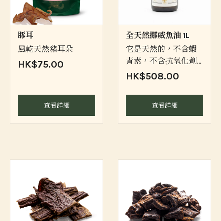
豚耳
全天然挪威魚油 1L
風乾天然豬耳朵
它是天然的，不含蝦
青素，不含抗氧化劑
HK$75.00
100%來自挪威西岸的
HK$508.00
三文魚。
查看詳細
查看詳細