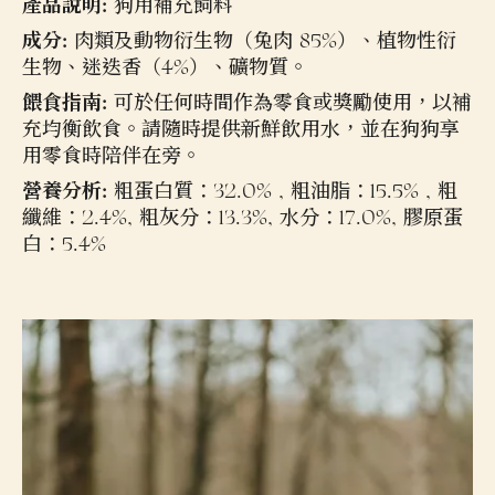
產品說明:
狗用補充飼料
成分:
肉類及動物衍生物（兔肉 85%）、植物性衍
生物、迷迭香（4%）、礦物質。
餵食指南:
可於任何時間作為零食或獎勵使用，以補
充均衡飲食。請隨時提供新鮮飲用水，並在狗狗享
用零食時陪伴在旁。
營養分析:
粗蛋白質：32.0% , 粗油脂：15.5% , 粗
纖維：2.4%, 粗灰分：13.3%, 水分：17.0%, 膠原蛋
白：5.4%