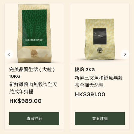
完美品質生活 ( 大粒 )
捷豹 3KG
10KG
新鮮三文魚和鱒魚無穀
新鮮雞鴨肉無穀物全天
物全貓天然糧
然成年狗糧
HK$391.00
HK$989.00
查看詳細
查看詳細