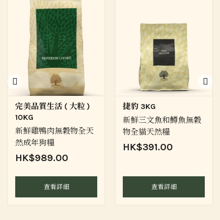
完美品質生活 ( 大粒 )
捷豹 3KG
10KG
新鮮三文魚和鱒魚無穀
新鮮雞鴨肉無穀物全天
物全貓天然糧
然成年狗糧
HK$391.00
HK$989.00
查看詳細
查看詳細