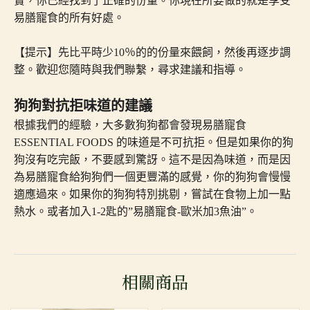
實，你已經找到了正確的份量。你現在所要做的就是享受
易膳寵食的所有好處。
【提示】先比平時少10％的的份量來餵飼，然後再逐步調
整。歡迎您隨時與我們聯繫，尋求建議和指導。
狗狗對抗拒味道的建議
根據我們的經驗，大多數狗狗都會發現易膳寵食
ESSENTIAL FOODS 的味道是不可抗拒。但是如果你的狗
狗沒有吃完飯，不要感到驚訝。這不是因為味道，而是因
為易膳寵食給狗狗們一個更豐滿的感覺，你的狗狗會慢慢
適應過來。如果你的狗狗特別挑剔，嘗試在食物上加一點
熱水。或者加入1-2匙的”易膳寵食-歐米加3魚油”。
相關商品