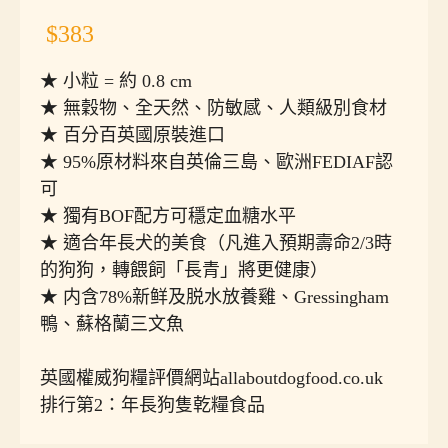
$383
★ 小粒 = 約 0.8 cm
★ 無穀物、全天然、防敏感、人類級別食材
★ 百分百英國原裝進口
★ 95%原材料來自英倫三島、歐洲FEDIAF認
可
★ 獨有BOF配方可穩定血糖水平
★ 適合年長犬的美食（凡進入預期壽命2/3時
的狗狗，轉餵飼「長青」將更健康）
★ 内含78%新鲜及脱水放養雞、Gressingham
鴨、蘇格蘭三文魚
英國權威狗糧評價網站
allaboutdogfood.co.uk
排行第2：年長狗隻乾糧食品