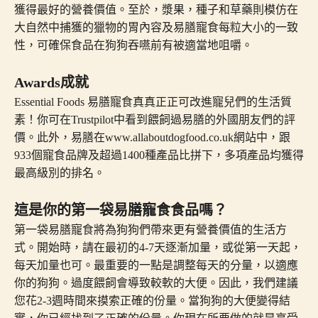
獲得最好的營養價值。至於，漿果，種子和草藥則模仿在
大自然中捕獲的獵物的胃內容及易膳寵食每粒大小的一致
性，可確保食品在狗狗吞嚥前有被適當地咀嚼。
Awards成就
Essential Foods 易膳寵食真真正正可改進寵兒們的生活質
素！你可在Trustpilot中看到餵飼過易膳的外國朋友們的評
價。此外，易膳在www.allaboutdogfood.co.uk網站中，跟
933個寵食品牌及超過1400種產品比拼下，多項產品均獲得
最高級別的排名。
這是你的第一袋易膳寵食食品嗎？
第一袋易膳寵食將為狗狗們帶來更有營養價值的生活方
式。開始時，請在最初的4-7天逐漸加量，或從第一天起，
每天加量也可。最重要的一點是調整每天的分量，以適應
你的狗狗。過度餵飼會導致較軟的大便。因此，我們建議
您花2-3週時間來摸索正確的份量。當狗狗的大便變得結