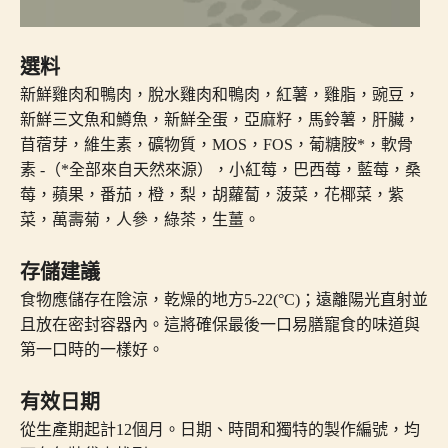
選料
新鮮雞肉和鴨肉，脫水雞肉和鴨肉，紅薯，雞脂，豌豆，
新鮮三文魚和鱒魚，新鮮全蛋，亞麻籽，馬鈴薯，肝臟，
苜蓿芽，維生素，礦物質，MOS，FOS，葡糖胺*，軟骨
素 -（*全部來自天然來源），小紅莓，巴西莓，藍莓，桑
莓，蘋果，番茄，橙，梨，胡蘿蔔，菠菜，花椰菜，紫
菜，萬壽菊，人參，綠茶，生薑。
存儲建議
食物應儲存在陰涼，乾燥的地方5-22(°C)；遠離陽光直射並
且放在密封容器內。這將確保最後一口易膳寵食的味道與
第一口時的一樣好。
有效日期
從生產期起計12個月。日期、時間和獨特的製作編號，均