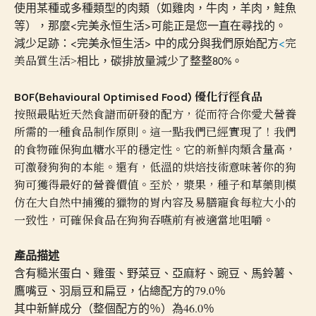
使用某種或多種類型的肉類（如雞肉，牛肉，羊肉，鮭魚
等），那麼<完美永恒生活>可能正是您一直在尋找的。
減少足跡：<完美永恒生活> 中的成分與我們原始配方
<
完
相比，
。
美品質生活
>
碳排放量減少了整整
80%
BOF(Behavioural Optimised Food) 優化行徑食品
按照最貼近天然食譜而研發的配方，從而符合你愛犬營養
所需的一種食品制作原則。這一點我們已經實現了！我們
的食物確保狗血糖水平的穩定性。它的新鮮肉類含量高，
可激發狗狗的本能。還有，低溫的烘焙技術意味著你的狗
狗可獲得最好的營養價值。至於，漿果，種子和草藥則模
仿在大自然中捕獲的獵物的胃內容及易膳寵食每粒大小的
一致性，可確保食品在狗狗吞嚥前有被適當地咀嚼。
產品描述
含有糙米蛋白、雞蛋、野菜豆、亞麻籽、豌豆、馬鈴薯、
鷹嘴豆、羽扇豆和扁豆，佔總配方的79.0％
其中新鮮成分（整個配方的％）為46.0％