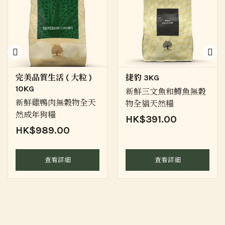
完美品質生活 ( 大粒 )
捷豹 3KG
10KG
新鮮三文魚和鱒魚無穀
新鮮雞鴨肉無穀物全天
物全貓天然糧
然成年狗糧
HK$391.00
HK$989.00
查看詳細
查看詳細