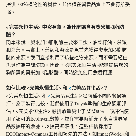
提供100％植物性的餐食，並保證在營養品質上不會有所妥
協。
<完美永恒生活> 中沒有魚，為什麼還含有奧米加-3脂肪
酸？
簡單來說，奧米加-3脂肪酸主要來自蛋、油菜籽油、藻類
和海藻。事實上，藻類和海藻是魚首先獲得奧米加-3脂肪
酸的來源。我們直接利用了這些植物來源，而不需要經由
魚類作為中間環節。因此，<完美永恒生活>能夠提供您的
狗所需的奧米加-3脂肪酸，同時避免使用魚類資源。
如何比較 <完美永恒生活> 和
<
？
完美品質生活
>
<完美永恒生活> 和
<
是兩種不同的餐食選
完美品質生活
>
擇。為了進行比較，我們使用了Trayak準備的生命週期評
估，<完美永恒生活> 碳排放量減少了整整80%！該評估使
用了認可的EcoInvent數據，並在需要時補充了來自世界食
品數據庫的數據，以提高準確性。這些評估採用了
ECOImpact-Compass工具和領先的方法，如ImpactWorld+和