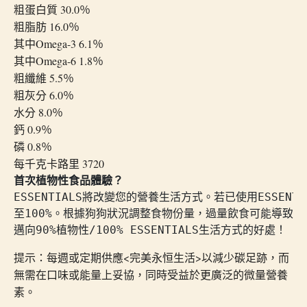
粗蛋白質 30.0％
粗脂肪 16.0％
其中Omega-3 6.1％
其中Omega-6 1.8％
粗纖維 5.5％
粗灰分 6.0％
水分 8.0％
鈣 0.9％
磷 0.8％
每千克卡路里 3720
首次植物性食品體驗？
ESSENTIALS將改變您的營養生活方式。若已使用ESSE
至100%。根據狗狗狀況調整食物份量，過量飲食可能導致軟
邁向90%植物性/100% ESSENTIALS生活方式的好處！
提示：每週或定期供應<完美永恒生活>以減少碳足跡，而
無需在口味或能量上妥協，同時受益於更廣泛的微量營養
素。