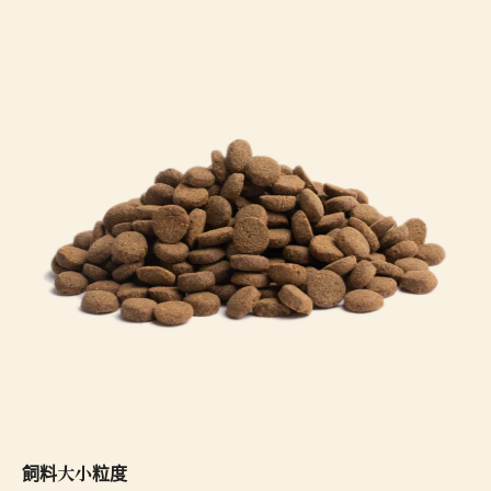
飼料
粒度
大小