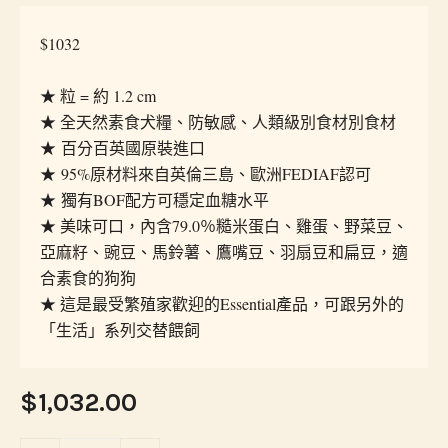
$1032
★ 粒 = 約 1.2 cm
★ 全天然素食犬糧、防敏感、人類級別食材別食材
★ 百分百英國原裝進口
★ 95%原材料來自英倫三島、歐洲FEDIAF認可
★ 獨有BOF配方可穩定血糖水平
★ 美味可口，內含79.0％糙米蛋白、雞蛋、野菜豆、
亞麻籽、豌豆、馬鈴薯、鷹嘴豆、羽扇豆和扁豆，適
合素食的狗狗
★ 這是最受繁殖家歡迎的Essential產品，可跟另外的
「生活」系列交替餵飼
$1,032.00