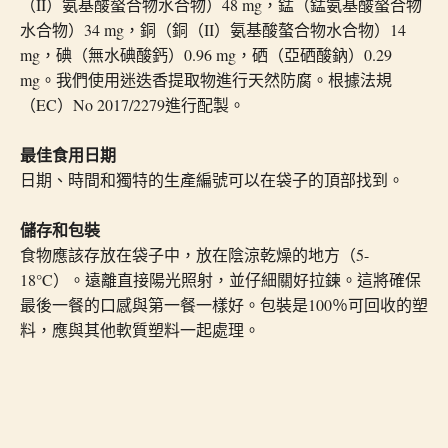
（II）氨基酸螯合物水合物）48 mg，錳（錳氨基酸螯合物
水合物）34 mg，銅（銅（II）氨基酸螯合物水合物）14
mg，碘（無水碘酸鈣）0.96 mg，硒（亞硒酸鈉）0.29
mg。我們使用迷迭香提取物進行天然防腐。根據法規
（EC）No 2017/2279進行配製。
最佳食用日期
日期、時間和獨特的生產編號可以在袋子的頂部找到。
儲存和包裝
食物應該存放在袋子中，放在陰涼乾燥的地方（5-
18°C）。遠離直接陽光照射，並仔細關好拉鍊。這將確保
最後一餐的口感與第一餐一樣好。包裝是100％可回收的塑
料，應與其他軟質塑料一起處理。