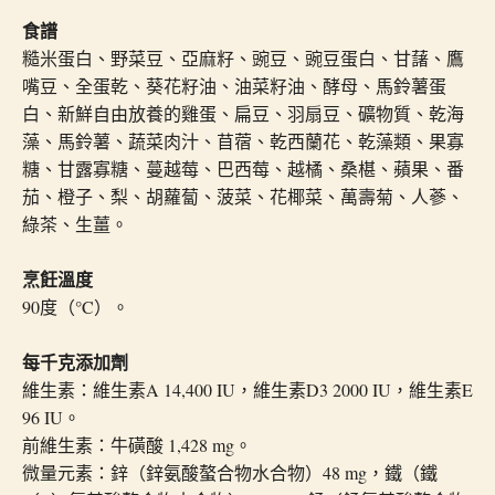
食譜
糙米蛋白、野菜豆、亞麻籽、豌豆、豌豆蛋白、甘藷、鷹
嘴豆、全蛋乾、葵花籽油、油菜籽油、酵母、馬鈴薯蛋
白、新鮮自由放養的雞蛋、扁豆、羽扇豆、礦物質、乾海
藻、馬鈴薯、蔬菜肉汁、苜蓿、乾西蘭花、乾藻類、果寡
糖、甘露寡糖、蔓越莓、巴西莓、越橘、桑椹、蘋果、番
茄、橙子、梨、胡蘿蔔、菠菜、花椰菜、萬壽菊、人蔘、
綠茶、生薑。
烹飪溫度
90度（°C）。
每千克添加劑
維生素：維生素A 14,400 IU，維生素D3 2000 IU，維生素E
96 IU。
前維生素：牛磺酸 1,428 mg。
微量元素：鋅（鋅氨酸螯合物水合物）48 mg，鐵（鐵