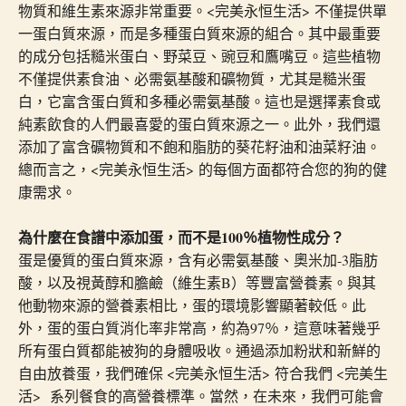
物質和維生素來源非常重要。<完美永恒生活> 不僅提供單
一蛋白質來源，而是多種蛋白質來源的組合。其中最重要
的成分包括糙米蛋白、野菜豆、豌豆和鷹嘴豆。這些植物
不僅提供素食油、必需氨基酸和礦物質，尤其是糙米蛋
白，它富含蛋白質和多種必需氨基酸。這也是選擇素食或
純素飲食的人們最喜愛的蛋白質來源之一。此外，我們還
添加了富含礦物質和不飽和脂肪的葵花籽油和油菜籽油。
總而言之，<完美永恒生活> 的每個方面都符合您的狗的健
康需求。
為什麼在食譜中添加蛋，而不是100％植物性成分？
蛋是優質的蛋白質來源，含有必需氨基酸、奧米加-3脂肪
酸，以及視黃醇和膽鹼（維生素B）等豐富營養素。與其
他動物來源的營養素相比，蛋的環境影響顯著較低。此
外，蛋的蛋白質消化率非常高，約為97％，這意味著幾乎
所有蛋白質都能被狗的身體吸收。通過添加粉狀和新鮮的
自由放養蛋，我們確保 <完美永恒生活> 符合我們 <完美生
活> 系列餐食的高營養標準。當然，在未來，我們可能會